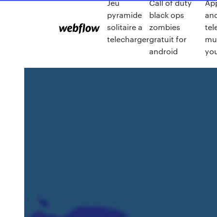
Jeu
Call of duty
App
pyramide
black ops
an
solitaire a
zombies
tel
telecharger
gratuit for
mu
android
yo