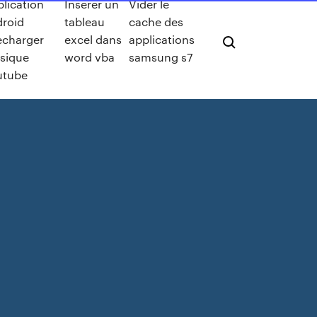
lication
Insérer un
Vider le
droid
tableau
cache des
echarger
excel dans
applications
sique
word vba
samsung s7
utube